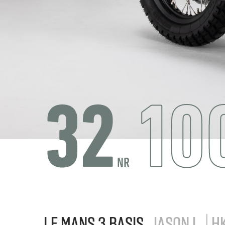
LE MANS 3 BASIS
JASON L. | H